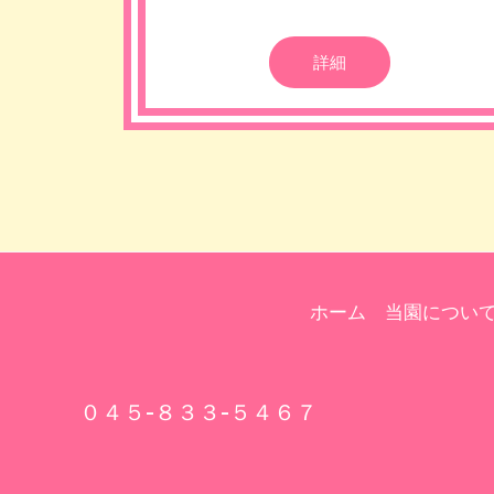
詳細
ホーム
当園につい
０４５-８３３-５４６７