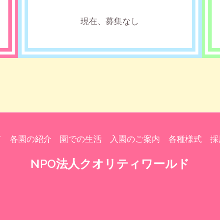
現在、募集なし
て
各園の紹介
園での生活
入園のご案内
各種様式
採
NPO法人クオリティワールド