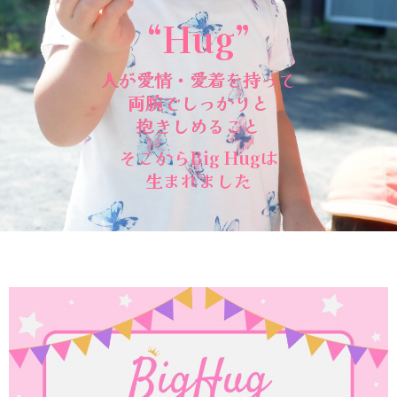
“Hug”
人が愛情・愛着を持って
両腕でしっかりと
抱きしめること
そこからBig Hugは
生まれました