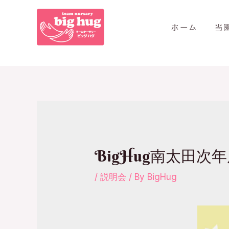
ホーム
当
BigHug南太田
/
説明会
/ By
BigHug